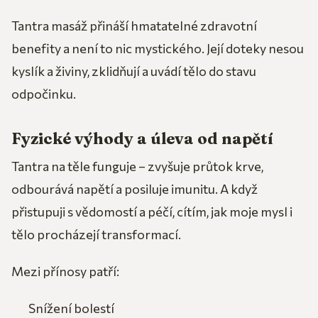
Tantra masáž přináší hmatatelné zdravotní
benefity a není to nic mystického. Její doteky nesou
kyslík a živiny, zklidňují a uvádí tělo do stavu
odpočinku.
Fyzické výhody a úleva od napětí
Tantra na těle funguje – zvyšuje průtok krve,
odbourává napětí a posiluje imunitu. A když
přistupuji s vědomostí a péčí, cítím, jak moje mysl i
tělo procházejí transformací.
Mezi přínosy patří:
Snížení bolestí