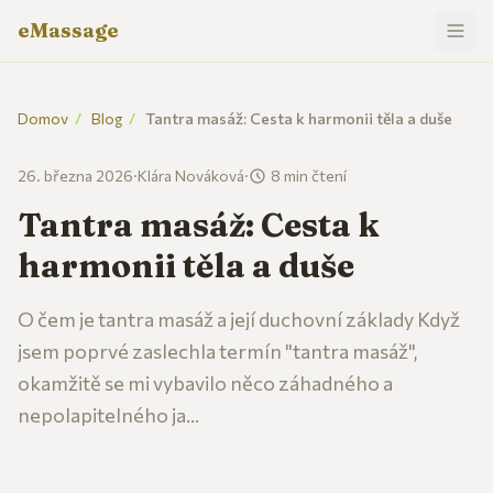
eMassage
Domov
/
Blog
/
Tantra masáž: Cesta k harmonii těla a duše
26. března 2026
·
Klára Nováková
·
8 min čtení
Tantra masáž: Cesta k
harmonii těla a duše
O čem je tantra masáž a její duchovní základy Když
jsem poprvé zaslechla termín "tantra masáž",
okamžitě se mi vybavilo něco záhadného a
nepolapitelného ja...