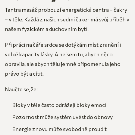
Tantra masáž probouzí energetická centra – čakry
– v těle. Každá z našich sedmi čaker má svůj příběh v
našem fyzickém a duchovním bytí.
Při práci na čáře srdce se dotýkám míst zranění i
velké kapacity lásky. A nejsem tu, abych něco
opravila, ale abych tělu jemně připomenula jeho
právo být a cítit.
Naučte se, že:
Bloky v těle často odrážejí bloky emocí
Pozornost může systém uvést do obnovy
Energie znovu může svobodně proudit