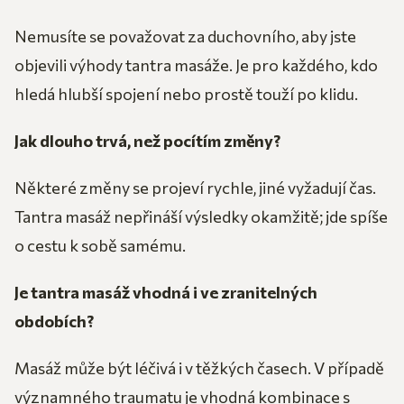
Nemusíte se považovat za duchovního, aby jste
objevili výhody tantra masáže. Je pro každého, kdo
hledá hlubší spojení nebo prostě touží po klidu.
Jak dlouho trvá, než pocítím změny?
Některé změny se projeví rychle, jiné vyžadují čas.
Tantra masáž nepřináší výsledky okamžitě; jde spíše
o cestu k sobě samému.
Je tantra masáž vhodná i ve zranitelných
obdobích?
Masáž může být léčivá i v těžkých časech. V případě
významného traumatu je vhodná kombinace s