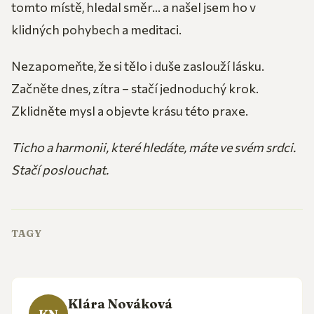
tomto místě, hledal směr... a našel jsem ho v
klidných pohybech a meditaci.
Nezapomeňte, že si tělo i duše zaslouží lásku.
Začněte dnes, zítra – stačí jednoduchý krok.
Zklidněte mysl a objevte krásu této praxe.
Ticho a harmonii, které hledáte, máte ve svém srdci.
Stačí poslouchat.
TAGY
Klára Nováková