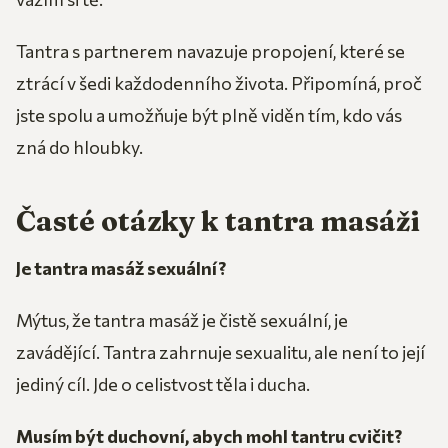
Tantra s partnerem navazuje propojení, které se
ztrácí v šedi každodenního života. Připomíná, proč
jste spolu a umožňuje být plně viděn tím, kdo vás
zná do hloubky.
Časté otázky k tantra masáži
Je tantra masáž sexuální?
Mýtus, že tantra masáž je čistě sexuální, je
zavádějící. Tantra zahrnuje sexualitu, ale není to její
jediný cíl. Jde o celistvost těla i ducha.
Musím být duchovní, abych mohl tantru cvičit?