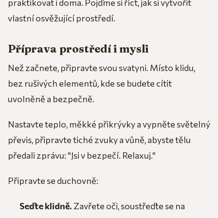
praktikovat i doma. Pojďme si říct, jak si vytvořit
vlastní osvěžující prostředí.
Příprava prostředí i mysli
Než začnete, připravte svou svatyni. Místo klidu,
bez rušivých elementů, kde se budete cítit
uvolněně a bezpečně.
Nastavte teplo, měkké přikrývky a vypněte světelný
převis, připravte tiché zvuky a vůně, abyste tělu
předali zprávu: "Jsi v bezpečí. Relaxuj."
Připravte se duchovně:
Seďte klidně.
Zavřete oči, soustřeďte se na