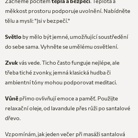
Začněme pocitem
tepla a bezpečí
. Teplota a
měkkost prostoru podporuje uvolnění. Nabídněte
tělu a mysli: "Jsi v bezpečí."
Světlo
by mělo být jemné, umožňující soustředění
do sebe sama. Vyhněte se umělému osvětlení.
Zvuk
vás vede. Ticho často funguje nejlépe, ale
třeba tiché zvonky, jemná klasická hudba či
ambientní tóny mohou podporovat meditaci.
Vůně
přímo ovlivňují emoce a paměť. Použijte
relaxační oleje, od lavandule přes růži po santalové
dřevo.
Vzpomínám, jak jeden večer při masáži santalová