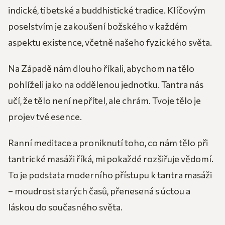
indické, tibetské a buddhistické tradice. Klíčovým
poselstvím je zakoušení božského v každém
aspektu existence, včetně našeho fyzického světa.
Na Západě nám dlouho říkali, abychom na tělo
pohlíželi jako na oddělenou jednotku. Tantra nás
učí, že tělo není nepřítel, ale chrám. Tvoje tělo je
projev tvé esence.
Ranní meditace a proniknutí toho, co nám tělo při
tantrické masáži říká, mi pokaždé rozšiřuje vědomí.
To je podstata moderního přístupu k tantra masáži
– moudrost starých časů, přenesená s úctou a
láskou do současného světa.