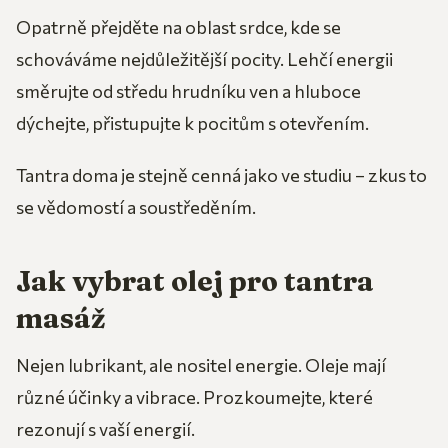
Opatrně přejděte na oblast srdce, kde se
schováváme nejdůležitější pocity. Lehčí energii
směrujte od středu hrudníku ven a hluboce
dýchejte, přistupujte k pocitům s otevřením.
Tantra doma je stejně cenná jako ve studiu – zkus to
se vědomostí a soustředěním.
Jak vybrat olej pro tantra
masáž
Nejen lubrikant, ale nositel energie. Oleje mají
různé účinky a vibrace. Prozkoumejte, které
rezonují s vaší energií.