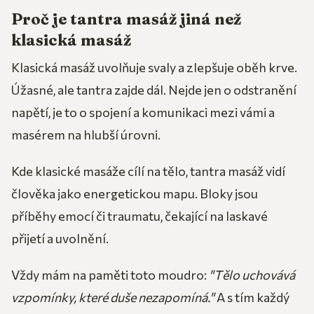
Proč je tantra masáž jiná než
klasická masáž
Klasická masáž uvolňuje svaly a zlepšuje oběh krve.
Úžasné, ale tantra zajde dál. Nejde jen o odstranění
napětí, je to o spojení a komunikaci mezi vámi a
masérem na hlubší úrovni.
Kde klasické masáže cílí na tělo, tantra masáž vidí
člověka jako energetickou mapu. Bloky jsou
příběhy emocí či traumatu, čekající na laskavé
přijetí a uvolnění.
Vždy mám na paměti toto moudro:
"Tělo uchovává
vzpomínky, které duše nezapomíná."
A s tím každý